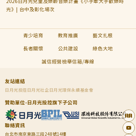
2026日月光兒童及樂齡音樂計畫《小手牽大手歡樂時
光》| 台中及彰化場次
青少培育
教育推廣
藝文扎根
長者關懷
公共建設
綠色大地
誠信經營檢舉信箱/專線
友站連結
日月光投控
日月光社企
日月光環保永續基金會
贊助單位-日月光投控旗下子公司
聯絡資訊
台北市南京東路三段248號14樓