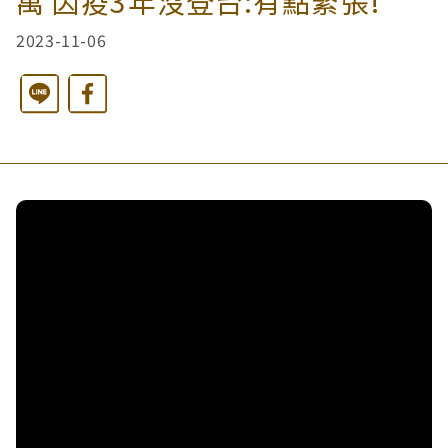
萬 因疫3年沒登台:有點緊張!
2023-11-06
西洋藝術奇幻之旅第二季
藝文活動
長者照護
日月同輝
最新消息
Line
Facebook
全球華文學生文學獎-永續日月特別獎
慈善同樂會
農田水利
最新動態
關於我們
港灣建設
關於我們
文章搜尋
火力電能
捐助章程
水力電能
成果年報
工作報告及財務報表
公共給水