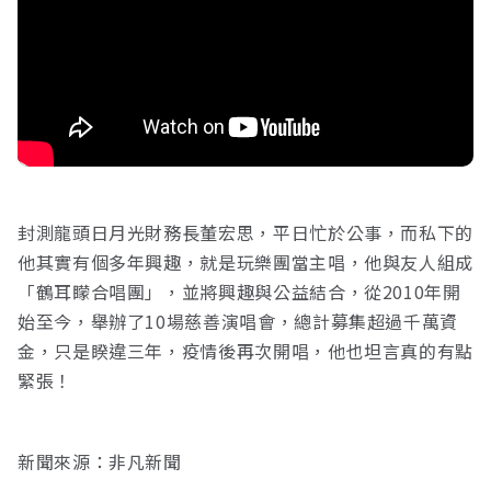
接受及支付捐補助名冊
鐵道交通
工作計畫及經費預算
鐵道立體化
封測龍頭日月光財務長董宏思，平日忙於公事，而私下的
誠信經營規範
捷運
他其實有個多年興趣，就是玩樂團當主唱，他與友人組成
「鶴耳矇合唱團」，並將興趣與公益結合，從2010年開
始至今，舉辦了10場慈善演唱會，總計募集超過千萬資
金，只是睽違三年，疫情後再次開唱，他也坦言真的有點
緊張！
新聞來源：非凡新聞