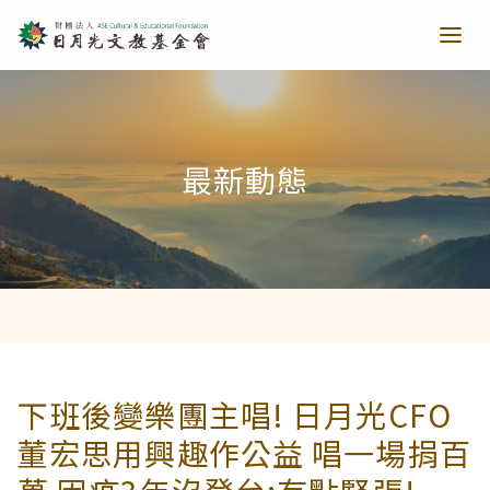
青少培育
最新動態
助力培育
教育推廣
當主播遇上古人第一季
樂讀種書
藝文扎根
當主播遇上古人第二季
日月光音樂季
清寒獎助
長者關懷
下班後變樂團主唱! 日月光CFO
董宏思用興趣作公益 唱一場捐百
西洋藝術奇幻之旅第一季
藝文散策
樂齡樂學
公共建設