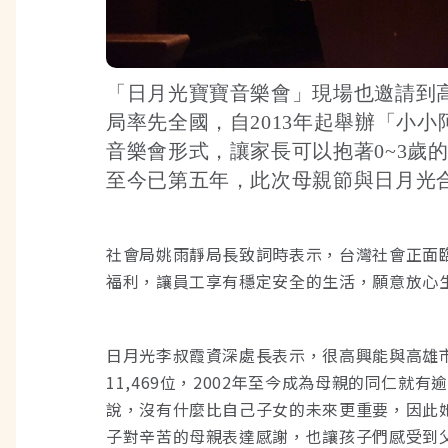
「日月光寶寶音樂會」現場也邀請到
局率先全國，自2013年起舉辦「小
音樂會形式，讓家長可以抱著0~3
至今已第五年，此次母親節與日月光
社會局姚雨靜局長致詞時表示，台灣社會正面
福利，讓員工享有穩定安全的生活，願意放心
日月光李叔霞資深處長表示，很高興能與高雄
11,469位，2002年至今成為母親的同仁
說，沒有什麼比自己子女的未來更重要，因此
子對辛苦的母親表達感謝，也讓孩子們感受到