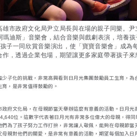
高雄市政府文化局尹立局長與在場的親子同樂。尹
小阿瑪迪斯」音樂會，結合音樂與戲劇表演，培養
歲的孩子一同欣賞音樂演出，使「寶寶音樂會」成為
合作，透過企業包場，期望讓更多家庭帶著孩子來
臨少子化的挑戰，非常高興看到日月光集團鼓勵員工生育，為
生育，是非常值得鼓勵的。
市政府文化局，在母親節當天舉辦這麼有意義的活動。日月光高
就有逾4,640位。這數字代表著日月光有非常多位偉大的母親，
她們為了孩子努力工作打拚，非常讓人敬佩，能夠在母親節當
父母親對他們的關愛，是非常有意義的活動，期望每個加入日