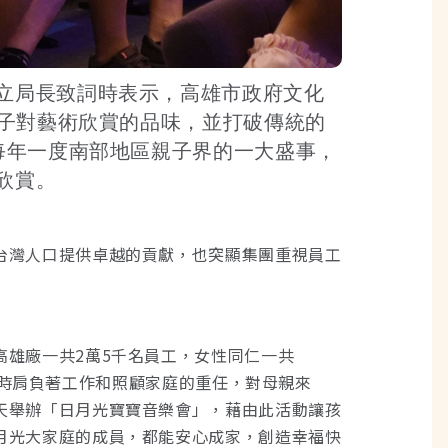
立局長致詞時表示，高雄市政府文化
孩子對藝術欣賞的品味，並打破傳統的
每年一度南部地區親子界的一大盛事，
欣賞。
台灣人口提供卓越的貢獻，也突顯集團重視員工
雄廠一共2萬5千名員工，女性同仁一共
得同時肩負著工作和照顧家庭的重任，對母親來
天舉辦「日月光寶寶音樂會」，藉由此活動讓孩
月光大家庭的成員，都能安心成家，創造幸福快