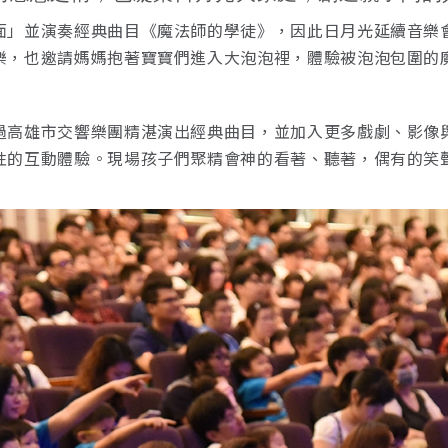
面」並演奏經典曲目《魔法師的學徒》，因此日月光延續音樂
樂，也邀請媽媽抱著寶寶們進入大泡泡裡，體驗被泡泡包圍的
過高雄市交響樂團精湛演出經典曲目，並加入更多戲劇、影像
性的互動體驗。現場孩子們聚精會神的看著、聽著，偶有的笑