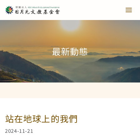
青少培育
最新動態
助力培育
教育推廣
當主播遇上古人第一季
樂讀種書
藝文扎根
當主播遇上古人第二季
日月光音樂季
清寒獎助
長者關懷
站在地球上的我們
2024-11-21
西洋藝術奇幻之旅第一季
藝文散策
樂齡樂學
公共建設