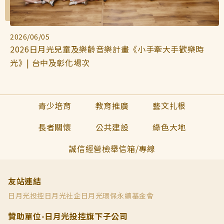
2026/06/05
2026日月光兒童及樂齡音樂計畫《小手牽大手歡樂時
光》| 台中及彰化場次
青少培育
教育推廣
藝文扎根
長者關懷
公共建設
綠色大地
誠信經營檢舉信箱/專線
友站連結
日月光投控
日月光社企
日月光環保永續基金會
贊助單位-日月光投控旗下子公司