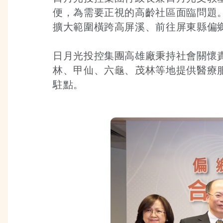
便，為需要正視的高齡社區面臨問題
擴大範圍橫跨高屏溪、前往屏東縣偏
日月光投控集團高雄廠秉持社會關懷
林、甲仙、六龜、茂林等地提供醫療
駐點。