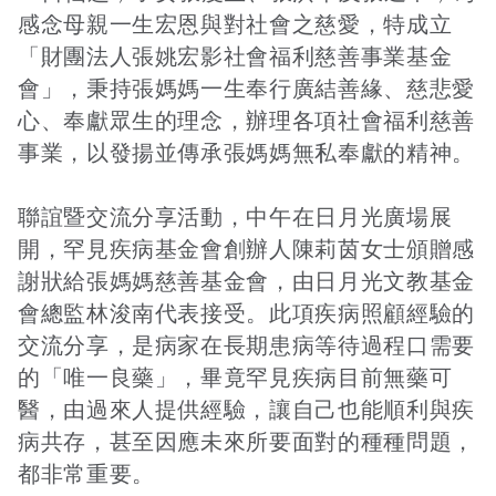
感念母親一生宏恩與對社會之慈愛，特成立
「財團法人張姚宏影社會福利慈善事業基金
接受及支付捐補助名冊
鐵道交通
會」，秉持張媽媽一生奉行廣結善緣、慈悲愛
心、奉獻眾生的理念，辦理各項社會福利慈善
事業，以發揚並傳承張媽媽無私奉獻的精神。
工作計畫及經費預算
鐵道立體化
聯誼暨交流分享活動，中午在日月光廣場展
開，罕見疾病基金會創辦人陳莉茵女士頒贈感
誠信經營規範
捷運
謝狀給張媽媽慈善基金會，由日月光文教基金
會總監林浚南代表接受。此項疾病照顧經驗的
交流分享，是病家在長期患病等待過程口需要
的「唯一良藥」，畢竟罕見疾病目前無藥可
醫，由過來人提供經驗，讓自己也能順利與疾
病共存，甚至因應未來所要面對的種種問題，
都非常重要。