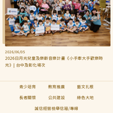
2026/06/05
2026日月光兒童及樂齡音樂計畫《小手牽大手歡樂時
光》| 台中及彰化場次
青少培育
教育推廣
藝文扎根
長者關懷
公共建設
綠色大地
誠信經營檢舉信箱/專線