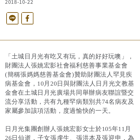
2018-10-22
西洋藝術奇幻之旅第二季
藝文活動
長者照護
日月同輝
最新消息
Line
Facebook
全球華文學生文學獎-永續日月特別獎
慈善同樂會
農田水利
最新動態
關於我們
「土城日月光有吃又有玩，真的好好玩噢」，
港灣建設
關於我們
文章搜尋
財團法人張姚宏影社會福利慈善事業基金會
(簡稱張媽媽慈善基金會)贊助財團法人罕見疾
病基金會，10月20日與財團法人日月光文教基
火力電能
捐助章程
金會在土城日月光廣場共同舉辦病友聯誼暨交
流分享活動，共有九種罕病類別共74名病友及
家屬參加該項活動，度過愉快的一天。
水力電能
成果年報
日月光集團創辦人張姚宏影女士於105年11月
26日仙逝，子女張虔生、張洪本及張迎申，為
工作報告及財務報表
公共給水