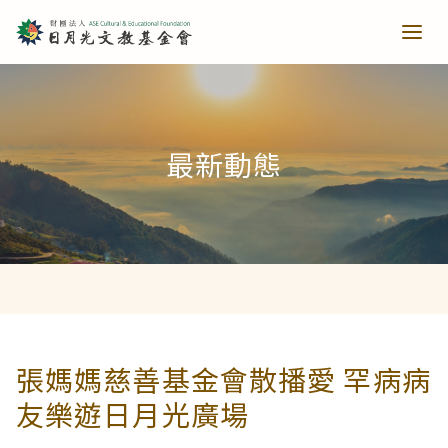
青少培育
最新動態
助力培育
教育推廣
當主播遇上古人第一季
樂讀種書
藝文扎根
當主播遇上古人第二季
日月光音樂季
清寒獎助
長者關懷
張媽媽慈善基金會散播愛 罕病病
友樂遊日月光廣場
西洋藝術奇幻之旅第一季
藝文散策
樂齡樂學
公共建設