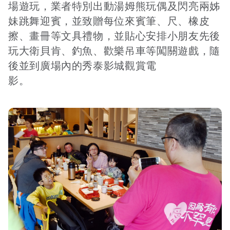
場遊玩，業者特別出動湯姆熊玩偶及閃亮兩姊
妹跳舞迎賓，並致贈每位來賓筆、尺、橡皮
擦、畫冊等文具禮物，並貼心安排小朋友先後
玩大衛貝肯、釣魚、歡樂吊車等闖關遊戲，隨
後並到廣場內的秀泰影城觀賞電
影。