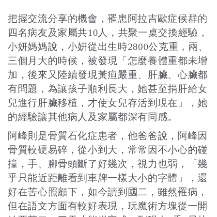
把握交流分享的機會，罹患阿拉吉歐症候群的
四名病友及家屬共10人，共聚一桌交換經驗，
小妍媽媽說，小妍從出生時2800公克重，兩、
三個月大的時候，被發現「怎麼養體重都未增
加，後來又陸續發現黃疸嚴重、肝臟、心臟都
有問題，為讓孩子順利長大，她甚至捐肝給女
兒進行肝臟移植，才使女兒存活到現在」，她
的經驗讓其他病人及家屬都深有同感。
阿峰則是骨質石化症患者，他爸爸說，阿峰因
骨質較硬易碎，從小到大，常常因不小心的碰
撞，手、腳骨頭斷了好幾次，視力也弱，「幾
乎只能近距離看到車牌一樣大小的字體」，還
好在苦心照顧下，如今讀到國二，雖然罹病，
但在語文方面有較好表現，玩魔術方塊從一開