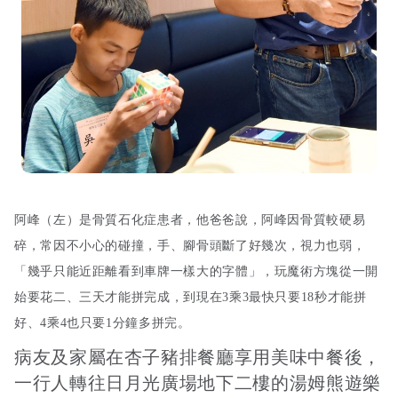
阿峰（左）是骨質石化症患者，他爸爸說，阿峰因骨質較硬易
碎，常因不小心的碰撞，手、腳骨頭斷了好幾次，視力也弱，
「幾乎只能近距離看到車牌一樣大的字體」，玩魔術方塊從一開
始要花二、三天才能拼完成，到現在3乘3最快只要18秒才能拼
好、4乘4也只要1分鐘多拼完。
病友及家屬在杏子豬排餐廳享用美味中餐後，
一行人轉往日月光廣場地下二樓的湯姆熊遊樂