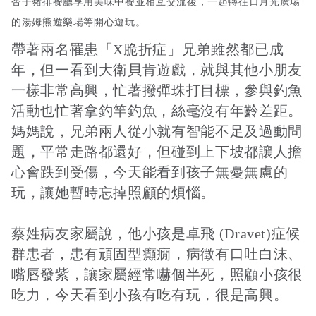
杏子豬排餐廳享用美味中餐並相互交流後，一起轉往日月光廣場
的湯姆熊遊樂場等開心遊玩。​
帶著兩名罹患「X脆折症」兄弟雖然都已成
年，但一看到大衛貝肯遊戲，就與其他小朋友
一樣非常高興，忙著撥彈珠打目標，參與釣魚
活動也忙著拿釣竿釣魚，絲毫沒有年齡差距。
媽媽說，兄弟兩人從小就有智能不足及過動問
題，平常走路都還好，但碰到上下坡都讓人擔
心會跌到受傷，今天能看到孩子無憂無慮的
玩，讓她暫時忘掉照顧的煩惱。
蔡姓病友家屬說，他小孩是卓飛 (Dravet)症候
群患者，患有頑固型癲癇，病徵有口吐白沫、
嘴唇發紫，讓家屬經常嚇個半死，照顧小孩很
吃力，今天看到小孩有吃有玩，很是高興。