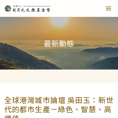
青少培育
最新動態
助力培育
教育推廣
當主播遇上古人第一季
樂讀種書
藝文扎根
當主播遇上古人第二季
日月光音樂季
清寒獎助
長者關懷
全球港灣城市論壇 吳田玉：新世
代的都市生產－綠色、智慧、高
西洋藝術奇幻之旅第一季
藝文散策
樂齡樂學
公共建設