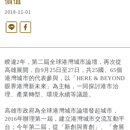
價值
2018-11-01
西洋藝術奇幻之旅第二季
藝文活動
長者照護
日月同輝
最新消息
Line
Facebook
全球華文學生文學獎-永續日月特別獎
慈善同樂會
農田水利
最新動態
關於我們
港灣建設
關於我們
文章搜尋
睽違2年，第二屆全球港灣城市論壇，再次從
高雄展開，自9月25日至27日，共25國、65個
港灣城市的代表參與，以「HERE & BEYOND
火力電能
捐助章程
眼界港灣新未來」為主軸，一同探討港市治
理、產業轉型、環境永續等議題。
水力電能
成果年報
高雄市政府為全球港灣城市論壇發起城市，
2016年辦理第一屆，建立港灣城市交流互動平
台；今年第二屆，從「新創與青創」、「會展
工作報告及財務報表
公共給水