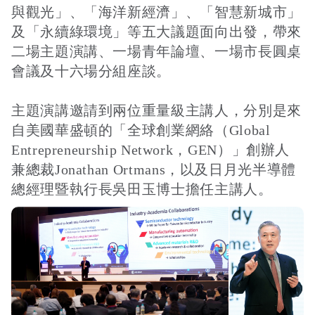
與觀光」、「海洋新經濟」、「智慧新城市」
及「永續綠環境」等五大議題面向出發，帶來
二場主題演講、一場青年論壇、一場市長圓桌
接受及支付捐補助名冊
鐵道交通
會議及十六場分組座談。
工作計畫及經費預算
鐵道立體化
主題演講邀請到兩位重量級主講人，分別是來
自美國華盛頓的「全球創業網絡（Global
Entrepreneurship Network，GEN）」創辦人
誠信經營規範
捷運
兼總裁Jonathan Ortmans，以及日月光半導體
總經理暨執行長吳田玉博士擔任主講人。