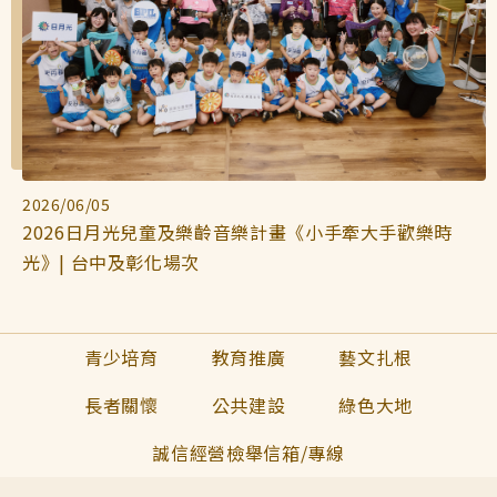
2026/06/05
2026日月光兒童及樂齡音樂計畫《小手牽大手歡樂時
光》| 台中及彰化場次
青少培育
教育推廣
藝文扎根
長者關懷
公共建設
綠色大地
誠信經營檢舉信箱/專線