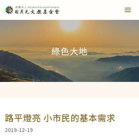
青少培育
綠色大地
助力培育
教育推廣
當主播遇上古人第一季
樂讀種書
藝文扎根
當主播遇上古人第二季
日月光音樂季
清寒獎助
長者關懷
路平燈亮 小市民的基本需求
2019-12-19
西洋藝術奇幻之旅第一季
藝文散策
樂齡樂學
公共建設