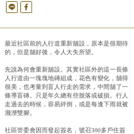
Line
Facebook
西洋藝術奇幻之旅第二季
藝文活動
長者照護
日月同輝
最新消息
全球華文學生文學獎-永續日月特別獎
慈善同樂會
農田水利
最新動態
關於我們
最近社區前的人行道重新舖設，原本是很期待
的，但是舖好後，令人大失所望。
港灣建設
關於我們
文章搜尋
先說為何會重新舖設。其實社區外的這一長條
人行道由一塊塊地磚組成，花色有變化，舖得
火力電能
捐助章程
很美，也考量到盲人行走的需求，中間舖了一
條導盲磚。只是年久總有些脫落或破損。行人
走過去的時候，容易絆倒，或是每逢下雨就被
水力電能
成果年報
濺溼雙腳。
社區管委會因而發起簽名，號召300多戶住簽
工作報告及財務報表
公共給水