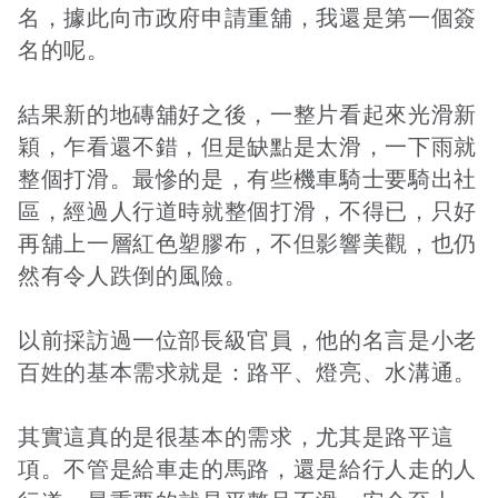
名，據此向市政府申請重舖，我還是第一個簽
名的呢。
接受及支付捐補助名冊
鐵道交通
結果新的地磚舖好之後，一整片看起來光滑新
穎，乍看還不錯，但是缺點是太滑，一下雨就
工作計畫及經費預算
鐵道立體化
整個打滑。最慘的是，有些機車騎士要騎出社
區，經過人行道時就整個打滑，不得已，只好
再舖上一層紅色塑膠布，不但影響美觀，也仍
誠信經營規範
捷運
然有令人跌倒的風險。
以前採訪過一位部長級官員，他的名言是小老
百姓的基本需求就是：路平、燈亮、水溝通。
其實這真的是很基本的需求，尤其是路平這
項。不管是給車走的馬路，還是給行人走的人