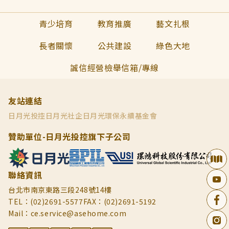
青少培育
教育推廣
藝文扎根
長者關懷
公共建設
綠色大地
誠信經營檢舉信箱/專線
友站連結
日月光投控
日月光社企
日月光環保永續基金會
贊助單位-日月光投控旗下子公司
聯絡資訊
台北市南京東路三段248號14樓
TEL：(02)2691-5577
FAX：(02)2691-5192
Mail：ce.service@asehome.com