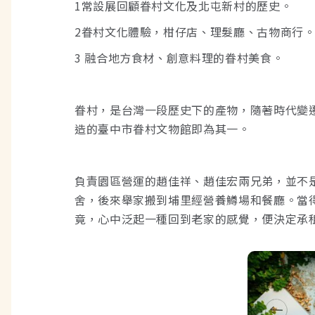
1常設展回顧眷村文化及北屯新村的歷史。
2眷村文化體驗，柑仔店、理髮廳、古物商行
3 融合地方食材、創意料理的眷村美食。
眷村，是台灣一段歷史下的產物，隨著時代變
造的臺中市眷村文物館即為其一。
負責園區營運的趙佳祥、趙佳宏兩兄弟，並不
舍，後來舉家搬到埔里經營養鱒場和餐廳。當
竟，心中泛起一種回到老家的感覺，便決定承