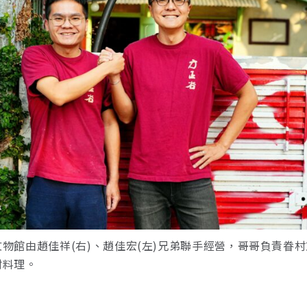
物館由趙佳祥(右)、趙佳宏(左)兄弟聯手經營，哥哥負責眷
村料理。