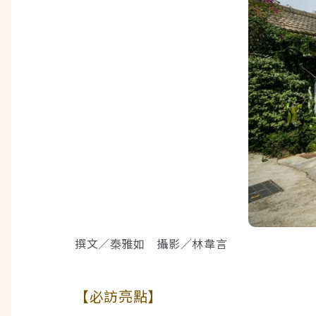
撰文／秦雅如 攝影／林韋言
【必訪亮點】