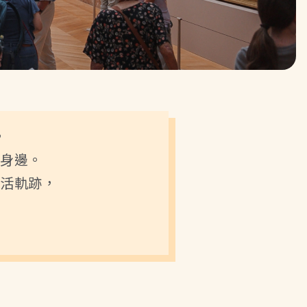
，
身邊。
活軌跡，