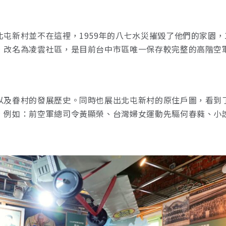
屯新村並不在這裡，1959年的八七水災摧毀了他們的家園，
，改名為凌雲社區，是目前台中市區唯一保存較完整的高階空
以及眷村的發展歷史。同時也展出北屯新村的原住戶圖，看到了
，例如：前空軍總司令黃顯榮、台灣婦女運動先驅何春蕤、小