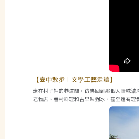
【臺中散步∣文學工藝走讀】
走在村子裡的巷道間，彷彿回到那個人情味濃
老物店、眷村料理和古早味剉冰，甚至還有理