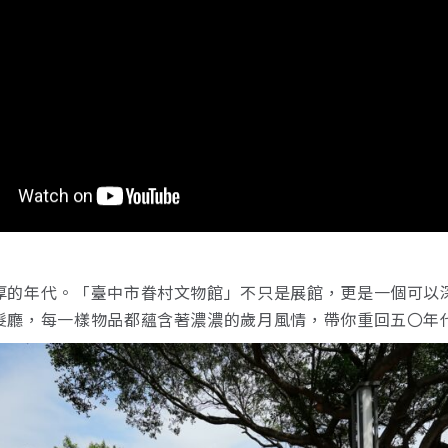
厚的年代。「臺中市眷村文物館」不只是展館，更是一個可以
髮廳，每一樣物品都蘊含著濃濃的歲月風情，帶你重回五〇年