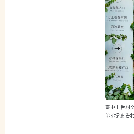
臺中市眷村文
弟弟掌廚眷