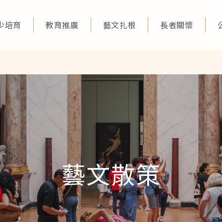
少培育
教育推廣
藝文扎根
長者關懷
藝文散策