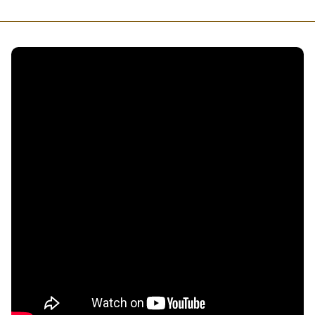
接受及支付捐補助名冊
鐵道交通
工作計畫及經費預算
鐵道立體化
誠信經營規範
捷運