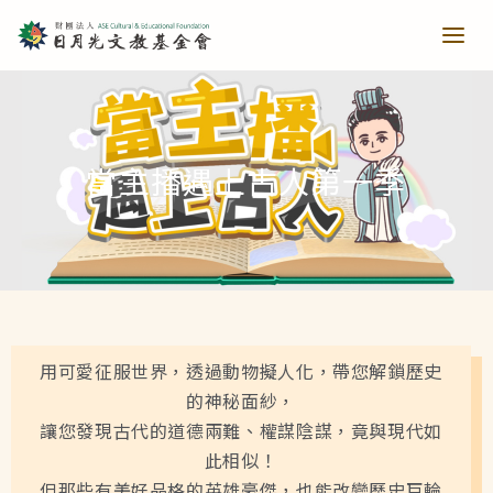
青少培育
當主播遇上古人第一季
助力培育
教育推廣
當主播遇上古人第一季
樂讀種書
藝文扎根
用可愛征服世界，透過動物擬人化，帶您解鎖歷史
當主播遇上古人第二季
日月光音樂季
清寒獎助
長者關懷
的神秘面紗，
讓您發現古代的道德兩難、權謀陰謀，竟與現代如
此相似！
西洋藝術奇幻之旅第一季
藝文散策
樂齡樂學
公共建設
但那些有美好品格的英雄豪傑，也能改變歷史巨輪