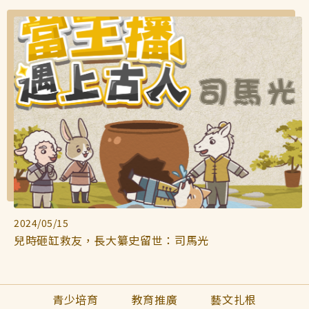
2024/05/15
兒時砸缸救友，長大纂史留世：司馬光
青少培育
教育推廣
藝文扎根