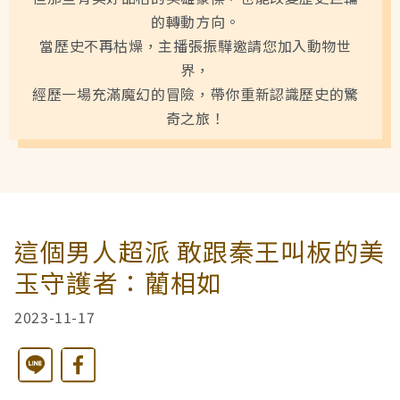
的轉動方向。
西洋藝術奇幻之旅第二季
藝文活動
長者照護
日月同輝
最新消息
當歷史不再枯燥，主播張振驊邀請您加入動物世
界，
經歷一場充滿魔幻的冒險，帶你重新認識歷史的驚
全球華文學生文學獎-永續日月特別獎
慈善同樂會
農田水利
最新動態
關於我們
奇之旅！
港灣建設
關於我們
文章搜尋
這個男人超派 敢跟秦王叫板的美
火力電能
捐助章程
玉守護者：藺相如
2023-11-17
水力電能
成果年報
Line
Facebook
工作報告及財務報表
公共給水