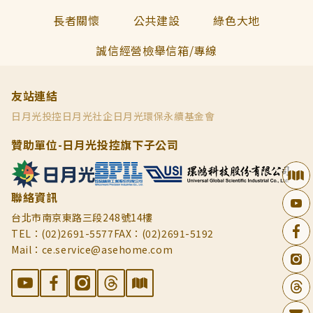
長者關懷
公共建設
綠色大地
誠信經營檢舉信箱/專線
友站連結
日月光投控
日月光社企
日月光環保永續基金會
贊助單位-日月光投控旗下子公司
聯絡資訊
台北市南京東路三段248號14樓
TEL：(02)2691-5577
FAX：(02)2691-5192
Mail：ce.service@asehome.com