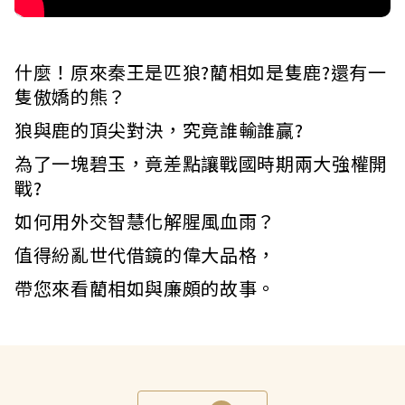
什麼！原來秦王是匹狼?藺相如是隻鹿?還有一
隻傲嬌的熊？
狼與鹿的頂尖對決，究竟誰輸誰贏?
為了一塊碧玉，竟差點讓戰國時期兩大強權開
戰?
如何用外交智慧化解腥風血雨？
值得紛亂世代借鏡的偉大品格，
帶您來看藺相如與廉頗的故事。