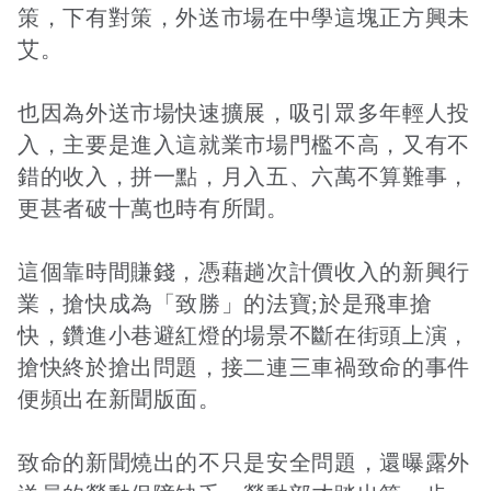
策，下有對策，外送市場在中學這塊正方興未
艾。
接受及支付捐補助名冊
鐵道交通
也因為外送市場快速擴展，吸引眾多年輕人投
入，主要是進入這就業市場門檻不高，又有不
工作計畫及經費預算
鐵道立體化
錯的收入，拼一點，月入五、六萬不算難事，
更甚者破十萬也時有所聞。
誠信經營規範
捷運
這個靠時間賺錢，憑藉趟次計價收入的新興行
業，搶快成為「致勝」的法寶;於是飛車搶
快，鑽進小巷避紅燈的場景不斷在街頭上演，
搶快終於搶出問題，接二連三車禍致命的事件
便頻出在新聞版面。
致命的新聞燒出的不只是安全問題，還曝露外