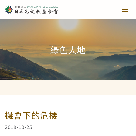
青少培育
綠色大地
助力培育
教育推廣
當主播遇上古人第一季
樂讀種書
藝文扎根
當主播遇上古人第二季
日月光音樂季
清寒獎助
長者關懷
機會下的危機
2019-10-25
西洋藝術奇幻之旅第一季
藝文散策
樂齡樂學
公共建設