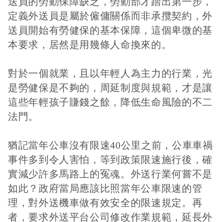
送員的勞動保障缺乏，勞動部才踏出第一步，
定義外送員是屬於僱傭關係而非承攬契約，外
送員開始有勞健保的基本保障，這個卑微的基
本要求，居然是用幾條人命換來的。
對於一個就業，且以年輕人為主力的行業，光
是勞健保是不夠的，周延制度與規範，才是讓
這些年輕孩子賺錢之餘，降低生命風險的不二
法門。
猶記當年公車沒有限速40公里之前，公車車禍
事件多到令人害怕，等到政策限速施行後，確
實減少許多馬路上的冤魂。外送行業何嘗不是
如此？政府當局應該比照當年公車限速的管
理，對外送機車做有效安全的限速規定。再
者，要求外送平台公司修改作業規範，延長外