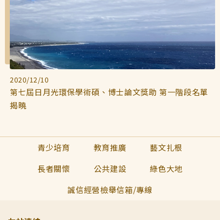
2020/12/10
第七屆日月光環保學術碩、博士論文獎助 第一階段名單
揭曉
青少培育
教育推廣
藝文扎根
長者關懷
公共建設
綠色大地
誠信經營檢舉信箱/專線