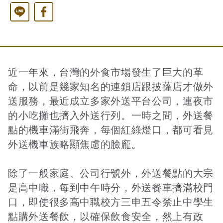
Line
Facebook
西洋藝術奇幻之旅第二季
藝文活動
長者照護
日月同輝
最新消息
全球華文學生文學獎-永續日月特別獎
慈善同樂會
農田水利
最新動態
關於我們
近一年來，台灣的外食市場發生了巨大的革
命，以前是幾家知名的連鎖店跟披蕯店才做外
送服務，最近成立多家外送平台公司，連夜市
港灣建設
關於我們
文章搜尋
的小吃攤也擠入外送行列。一時之間，外送餐
點的機車滿街飛奔，每個紅綠燈口，都可看見
火力電能
捐助章程
外送機車族略顯焦慮的臉龐。
除了一般家庭、公司行號外，外送餐點的大宗
水力電能
成果年報
是高中職，每到中午時分，外送餐車擠滿校門
口，即使很多高中職校方三申五令禁止中學生
點購外送餐飲，以確保飲食安全，然上有政
工作報告及財務報表
公共給水