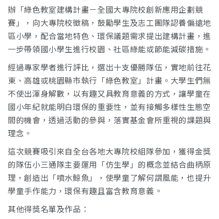
辦「綠色教室建構計畫－全國大專院校創新應用企劃競
賽」，向大專院校徵稿，鼓勵學生及志工團隊認養偏遠地
區小學，配合當地特色、環保議題需求提出建構計畫，進
一步帶領國小學生進行校園、社區綠能或節能減碳措施。
經過專家學者進行評比，選出十支優勝隊伍，實地前往花
東、高雄或桃園縣市執行「綠色教室」計畫。大學生們無
不使出渾身解數，以有趣又具教育意義的方式，讓學童在
國小年紀就能明白環保的重要性，並有接觸多樣性生態空
間的機會，透過活動的參與，落實基金會所重視的課題與
理念。
這次競賽吸引來自全台各地大專院校組隊參加，獲得金獎
的隊伍小三通隊主要運用「仿生學」的概念並結合曲柄原
理，創造出「噴水鯨魚」，使學童了解何謂風能，也提升
學童手作能力，環保有趣且富含教育意義。
其他得獎名單及作品：