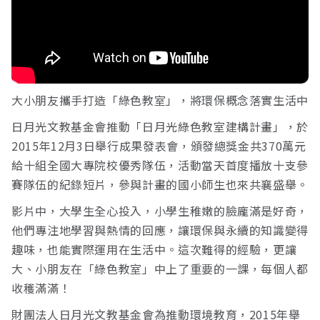
接受及支付捐補助名冊
鐵道交通
大小朋友攜手打造「綠色教室」，將環保概念落實生活中
工作計畫及經費預算
鐵道立體化
日月光文教基金會推動「日月光綠色教室建構計畫」，於
2015年12月3日舉行成果發表會，頒發總獎金共370萬元
給十組全國大專院校優秀隊伍，活動當天首度播放十支參
誠信經營規範
捷運
賽隊伍的紀錄短片，參與計畫的國小師生也來共襄盛舉。
影片中，大學生全心投入，小學生稚嫩的臉龐滿是好奇，
他們專注地學習與熱情的回應，讓環保與永續的知識變得
趣味，也能實際運用在生活中。這次難得的經驗，更讓
大、小朋友在「綠色教室」中上了重要的一課，每個人都
收穫滿滿！
財團法人日月光文教基金會為推動環境教育，2015年舉