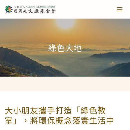
青少培育
綠色大地
助力培育
教育推廣
當主播遇上古人第一季
樂讀種書
藝文扎根
當主播遇上古人第二季
日月光音樂季
清寒獎助
長者關懷
大小朋友攜手打造「綠色教
室」，將環保概念落實生活中
西洋藝術奇幻之旅第一季
藝文散策
樂齡樂學
公共建設