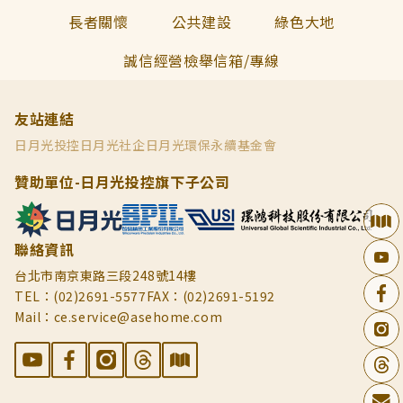
長者關懷
公共建設
綠色大地
誠信經營檢舉信箱/專線
友站連結
日月光投控
日月光社企
日月光環保永續基金會
贊助單位-日月光投控旗下子公司
聯絡資訊
台北市南京東路三段248號14樓
TEL：(02)2691-5577
FAX：(02)2691-5192
Mail：ce.service@asehome.com