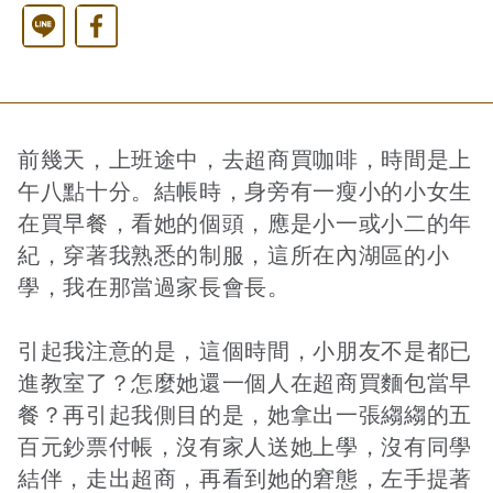
Line
Facebook
西洋藝術奇幻之旅第二季
藝文活動
長者照護
日月同輝
最新消息
全球華文學生文學獎-永續日月特別獎
慈善同樂會
農田水利
最新動態
關於我們
前幾天，上班途中，去超商買咖啡，時間是上
午八點十分。結帳時，身旁有一瘦小的小女生
在買早餐，看她的個頭，應是小一或小二的年
港灣建設
關於我們
文章搜尋
紀，穿著我熟悉的制服，這所在內湖區的小
學，我在那當過家長會長。
火力電能
捐助章程
引起我注意的是，這個時間，小朋友不是都已
進教室了？怎麼她還一個人在超商買麵包當早
水力電能
成果年報
餐？再引起我側目的是，她拿出一張縐縐的五
百元鈔票付帳，沒有家人送她上學，沒有同學
結伴，走出超商，再看到她的窘態，左手提著
工作報告及財務報表
公共給水