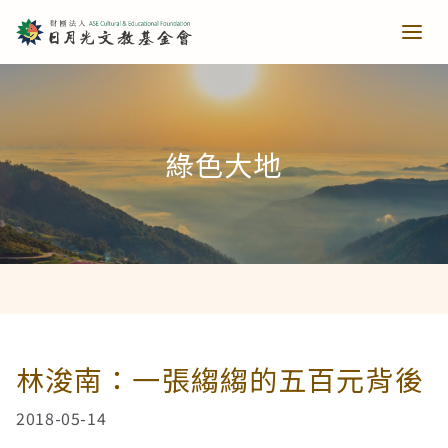
青少培育
綠色大地
助力培育
教育推廣
當主播遇上古人第一季
樂讀種書
藝文扎根
當主播遇上古人第二季
日月光音樂季
清寒獎助
長者關懷
林浚南：一張縐縐的五百元背後
2018-05-14
西洋藝術奇幻之旅第一季
藝文散策
樂齡樂學
公共建設