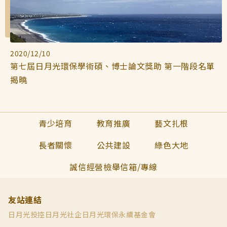
2020/12/10
第七屆日月光環保學術碩、博士論文獎助 第一階段名單
揭曉
青少培育
教育推廣
藝文扎根
長者關懷
公共建設
綠色大地
誠信經營檢舉信箱/專線
友站連結
日月光投控
日月光社企
日月光環保永續基金會