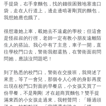
手提袋，右手拿麵包，找的錢很困難地塞進口
袋，走在人行道上，邊走邊啃著剛買的麵包，
我想她應也餓了。
接受及支付捐補助名冊
鐵道交通
很想邀她上車，載她去不遠處的學校；但這會
工作計畫及經費預算
鐵道立體化
是怪叔叔的行徑，老師一定有教小朋友遠離陌
生人的搭訕。我心中有了主意，車子一開，直
往學校門口去，警衛我都還熟，在警衛面前問
誠信經營規範
捷運
問她，應該沒問題吧！
到了熟悉的校門口，警衛在交接班，我簡述了
來意，等了一會兒，那個令人心疼的身影再度
出現在校門口對面的早餐店，小女孩又買了一
份早餐，不是剛剛 才在超商買麵包？雙手提
滿東西的小女孩走過來，我輕聲問：「睡過頭