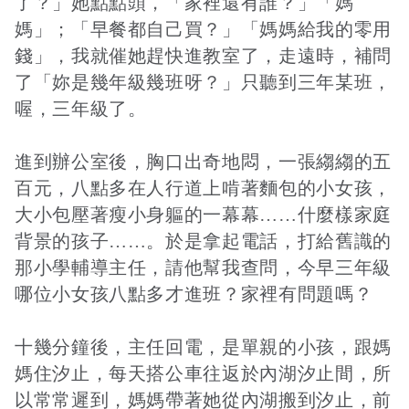
了？」她點點頭，「家裡還有誰？」「媽
媽」；「早餐都自己買？」「媽媽給我的零用
錢」，我就催她趕快進教室了，走遠時，補問
了「妳是幾年級幾班呀？」只聽到三年某班，
喔，三年級了。
進到辦公室後，胸口出奇地悶，一張縐縐的五
百元，八點多在人行道上啃著麵包的小女孩，
大小包壓著瘦小身軀的一幕幕……什麼樣家庭
背景的孩子……。於是拿起電話，打給舊識的
那小學輔導主任，請他幫我查問，今早三年級
哪位小女孩八點多才進班？家裡有問題嗎？
十幾分鐘後，主任回電，是單親的小孩，跟媽
媽住汐止，每天搭公車往返於內湖汐止間，所
以常常遲到，媽媽帶著她從內湖搬到汐止，前