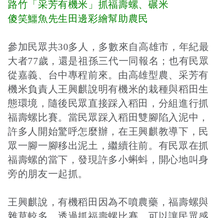
路竹「采芳有機米」抓福壽螺、碾米
傻笑鱷魚先生田邊彩繪幫助農民
參加民眾共30多人，多數來自高雄市，年紀最
大者77歲，還是祖孫三代一同報名；也有民眾
從嘉義、台中專程前來。由高雄型農、采芳有
機米負責人王興麒說明有機米的栽種與稻田生
態環境，隨後民眾直接踩入稻田，分組進行抓
福壽螺比賽。當民眾踩入稻田雙腳陷入泥中，
許多人開始驚呼怎麼辦，在王興麒教導下，民
眾一腳一腳移出泥土，繼續往前。有民眾在抓
福壽螺的當下，發現許多小蝌蚪，開心地叫身
旁的朋友一起抓。
王興麒說，有機稻田因為不噴農藥，福壽螺與
雜草較多，透過抓福壽螺比賽，可以讓民眾感