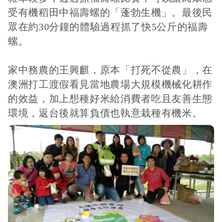
受有機稻田中福壽螺的「蓬勃生機」。最後民
眾在約30分鐘的體驗過程抓了快5公斤的福壽
螺。
家中務農的王興麒，原本「打死不從農」，在
澳洲打工渡假看見當地農場大規模機械化耕作
的效益，加上想種好米給消費者吃且友善生態
環境，返台後就算負債也執意栽種有機米。