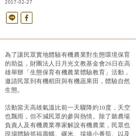
2017-02-27
西洋藝術奇幻之旅第二季
藝文活動
長者照護
日月同輝
最新消息
Line
Facebook
全球華文學生文學獎-永續日月特別獎
慈善同樂會
農田水利
最新動態
關於我們
為了讓民眾實地體驗有機農業對生態環境保育
港灣建設
關於我們
文章搜尋
的助益，財團法人日月光文教基金會26日在高
雄舉辦「生態保育有機農業體驗教育」活動，
邀請民眾到有機稻田與有機蔬果田，體驗自然
火力電能
捐助章程
生態。
活動當天高雄氣溫比前一天驟降約10度，天空
水力電能
成果年報
也飄雨，但不減民眾的參與熱情。除了聽農場
負責人及有機農業專家解說有機農業，民眾也
現場體驗抓福壽螺、碾米、採摘小番茄、以及
工作報告及財務報表
公共給水