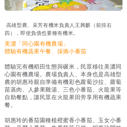
高雄型農、采芳有機米負責人王興麒（前排右
四），即使負債也要種有機米。
美濃「同心園有機農場」
體驗有機蔬果午餐、採摘小番茄
體驗完有機稻田生態與碾米，民眾移往美濃同
心園有機農場。農場負責人、本身也是高雄型
農的胡惠玲親自準備有機彩色蘿蔔沙拉、蘿蔔
苗蒸肉、人參果雞湯、三色小番茄、火龍果等
自助餐點，讓民眾在火龍果田旁享用有機蔬果
餐。
胡惠玲的番茄園種植橙蜜香小番茄、玉女小番