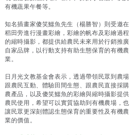
有機蔬果午餐等。
接受及支付捐補助名冊
鐵道交通
知名插畫家傻笑鱷魚先生（楊勝智）則受邀在
稻田旁進行漫畫彩繪，彩繪的帆布及彩繪過程
的縮時攝影，都提供給農民未來用於行銷推廣
工作計畫及經費預算
鐵道立體化
自家品牌，以行動支持有助生態保育的有機農
業。
誠信經營規範
捷運
日月光文教基金會表示，透過帶領民眾到農場
跟農民互動、體驗田間生態、跟農民直接採購
農產品，以及傻笑鱷魚的彩繪與縮時攝影提供
農民使用，希望可以實質協助到有機農場，也
讓民眾更深刻體認生態保育的重要性及有機農
業的價值。