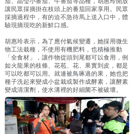
茄、晶瑩小番茄、牛番茄等品種，胡惠玲開放
讓民眾採摘掛在枝頭上的番茄回家享用。民眾
採摘過程中，有的迫不急待馬上送入口中，體
驗現摘現吃的新鮮口感。
胡惠玲表示，為了應付氣候變遷，她採用微生
物工法栽種，不使用有機肥料，也積極推動
「全食材」，讓作物從頭到尾都可以食用，例
如火龍果的枝條、花苞、花、果實到皮，都是
可以吃都可以用。就連被鳥啄過的果，她也把
種子洗起來變成小盆栽或製作成酵素，讓酵素
變成清潔劑，使水溝裡的好細菌不被破壞。