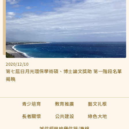
2020/12/10
第七屆日月光環保學術碩、博士論文獎助 第一階段名單
揭曉
青少培育
教育推廣
藝文扎根
長者關懷
公共建設
綠色大地
誠信經營檢舉信箱/專線