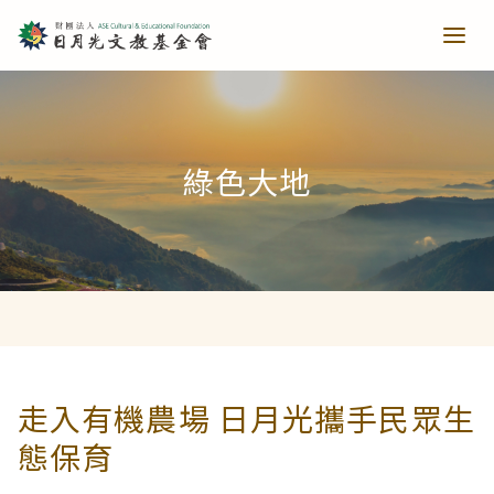
青少培育
綠色大地
助力培育
教育推廣
當主播遇上古人第一季
樂讀種書
藝文扎根
當主播遇上古人第二季
日月光音樂季
清寒獎助
長者關懷
走入有機農場 日月光攜手民眾生
態保育
西洋藝術奇幻之旅第一季
藝文散策
樂齡樂學
公共建設