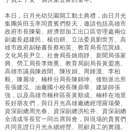
本日，日月光幼兒園開工動土典禮，由日月光
集團吳田玉率同貴賓們祭天，邀請包括高雄市
政府市長陳菊、經濟部加工出口區管理處兩位
副處長趙建民、楊伯耕、立法委員劉世芳、高
雄市政府副秘書長蔡柏英、教育局長范巽綠、
文化局長尹立、社會局長姚雨靜、新聞局張家
興、勞工局長李煥熏、教育局副局長黃盟惠、
高雄市議員陳政聞、陳玫娟、周鍾㴴、李柏
毅、陳麗珍、楠梓分局長陳錦坤、後勁派出所
長張建泓、油廠國小校長陳鼎華、建築師張
強，以及高雄市楠梓區長黃順成、楠梓在地里
長好朋友們，與日月光高雄廠總經理羅瑞榮、
資深副總周光春、資深副總洪松井、資深副總
全清成等長官一同出席與會，與現場的貴賓們
共同見證日月光永續經營、照顧員工的實踐。