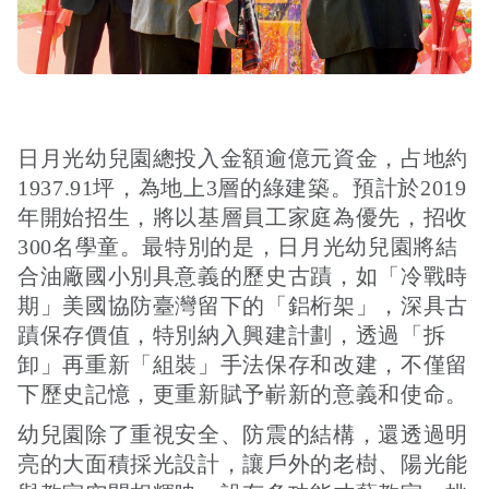
日月光幼兒園總投入金額逾億元資金，占地約
1937.91坪，為地上3層的綠建築。預計於2019
年開始招生，將以基層員工家庭為優先，招收
300名學童。最特別的是，日月光幼兒園將結
合油廠國小別具意義的歷史古蹟，如「冷戰時
期」美國協防臺灣留下的「鋁桁架」，深具古
蹟保存價值，特別納入興建計劃，透過「拆
卸」再重新「組裝」手法保存和改建，不僅留
下歷史記憶，更重新賦予嶄新的意義和使命。
幼兒園除了重視安全、防震的結構，還透過明
亮的大面積採光設計，讓戶外的老樹、陽光能