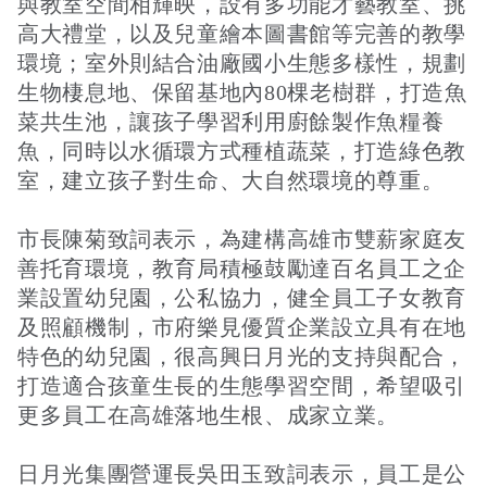
與教室空間相輝映，設有多功能才藝教室、挑
高大禮堂，以及兒童繪本圖書館等完善的教學
環境；室外則結合油廠國小生態多樣性，規劃
生物棲息地、保留基地內80棵老樹群，打造魚
菜共生池，讓孩子學習利用廚餘製作魚糧養
魚，同時以水循環方式種植蔬菜，打造綠色教
室，建立孩子對生命、大自然環境的尊重。
市長陳菊致詞表示，為建構高雄市雙薪家庭友
善托育環境，教育局積極鼓勵達百名員工之企
業設置幼兒園，公私協力，健全員工子女教育
及照顧機制，市府樂見優質企業設立具有在地
特色的幼兒園，很高興日月光的支持與配合，
打造適合孩童生長的生態學習空間，希望吸引
更多員工在高雄落地生根、成家立業。
日月光集團營運長吳田玉致詞表示，員工是公