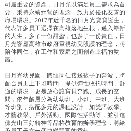
司最重要的資產，日月光以滿足員工需求為首
要，秉持永續經營的理念，致力於優化友善的
職場環境。2017年近千名的日月光寶寶誕生，
代表許多員工選擇在高雄落地生根，邁入嶄新
的人生，多了一份甜蜜，也多了一份責任，日
月光響應高雄市政府重視幼兒照護的理念，將
陪伴同仁，在工作和家庭之間創造幸福的雙
贏。
日月光幼兒園，體恤同仁接送孩子的奔波，將
配合員工上下班時間，提供彈性收托時間。舒
適的環境，更是放心讓寶貝奔跑、成長的空
間，依年齡層分為幼幼班、小班、中班、大班
等班別，搭配多元的課程設計，如雙語教學、
才藝教學、戶外活動、國際性活動等，並引進
佛光山三好精神等品格教育的辦學理念，將給
予員工子女一個快樂豐富的童年。