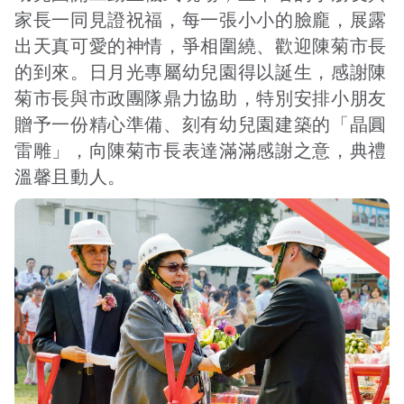
家長一同見證祝福，每一張小小的臉龐，展露
出天真可愛的神情，爭相圍繞、歡迎陳菊市長
接受及支付捐補助名冊
鐵道交通
的到來。日月光專屬幼兒園得以誕生，感謝陳
菊市長與市政團隊鼎力協助，特別安排小朋友
贈予一份精心準備、刻有幼兒園建築的「晶圓
工作計畫及經費預算
鐵道立體化
雷雕」，向陳菊市長表達滿滿感謝之意，典禮
溫馨且動人。
誠信經營規範
捷運