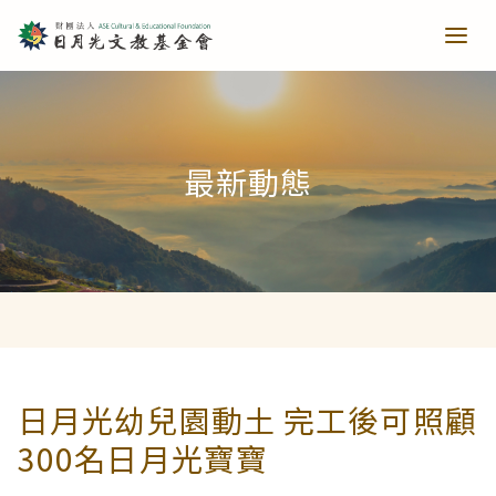
青少培育
最新動態
助力培育
教育推廣
當主播遇上古人第一季
樂讀種書
藝文扎根
當主播遇上古人第二季
日月光音樂季
清寒獎助
長者關懷
日月光幼兒園動土 完工後可照顧
300名日月光寶寶
西洋藝術奇幻之旅第一季
藝文散策
樂齡樂學
公共建設