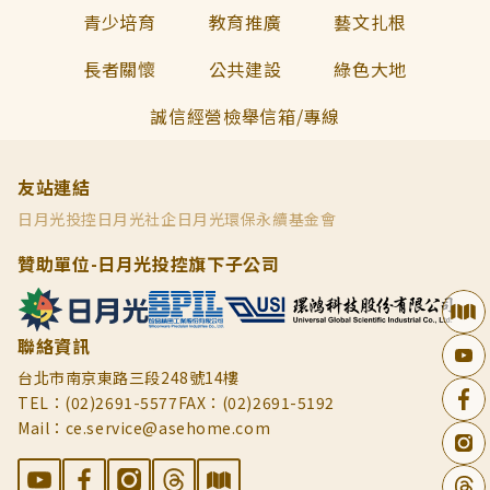
青少培育
教育推廣
藝文扎根
長者關懷
公共建設
綠色大地
誠信經營檢舉信箱/專線
友站連結
日月光投控
日月光社企
日月光環保永續基金會
贊助單位-日月光投控旗下子公司
聯絡資訊
台北市南京東路三段248號14樓
TEL：(02)2691-5577
FAX：(02)2691-5192
Mail：ce.service@asehome.com