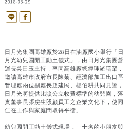
2018-03-29
西洋藝術奇幻之旅第二季
藝文活動
長者照護
日月同輝
最新消息
Line
Facebook
全球華文學生文學獎-永續日月特別獎
慈善同樂會
農田水利
最新動態
關於我們
日月光集團高雄廠於28日在油廠國小舉行「日
港灣建設
關於我們
文章搜尋
月光幼兒園開工動土儀式」，由日月光集團營
運長吳田玉主持，率同高雄廠總經理羅瑞榮，
邀請高雄市政府市長陳菊、經濟部加工出口區
火力電能
捐助章程
管理處兩位副處長趙建民、楊伯耕共同見證，
日月光將提供比照公立收費標準的幼兒園，落
實董事長張虔生照顧員工之企業文化下，使同
水力電能
成果年報
仁在工作與家庭間取得平衡。
幼兒園開工動土儀式現場，三十名的小朋友與
工作報告及財務報表
公共給水