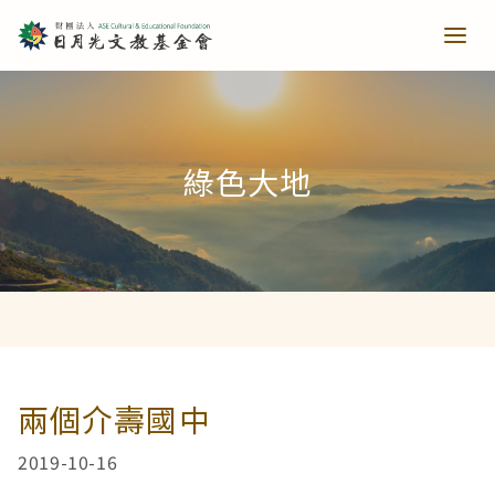
青少培育
綠色大地
助力培育
教育推廣
當主播遇上古人第一季
樂讀種書
藝文扎根
當主播遇上古人第二季
日月光音樂季
清寒獎助
長者關懷
兩個介壽國中
2019-10-16
西洋藝術奇幻之旅第一季
藝文散策
樂齡樂學
公共建設