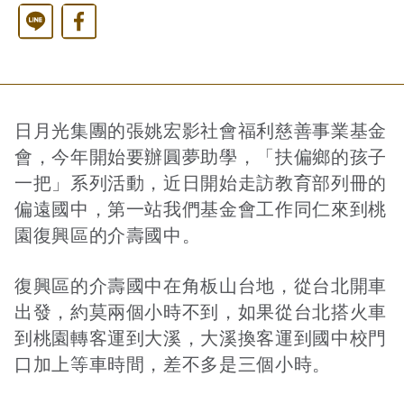
Line
Facebook
西洋藝術奇幻之旅第二季
藝文活動
長者照護
日月同輝
最新消息
全球華文學生文學獎-永續日月特別獎
慈善同樂會
農田水利
最新動態
關於我們
日月光集團的張姚宏影社會福利慈善事業基金
會，今年開始要辦圓夢助學，「扶偏鄉的孩子
一把」系列活動，近日開始走訪教育部列冊的
港灣建設
關於我們
文章搜尋
偏遠國中，第一站我們基金會工作同仁來到桃
園復興區的介壽國中。
火力電能
捐助章程
復興區的介壽國中在角板山台地，從台北開車
出發，約莫兩個小時不到，如果從台北搭火車
水力電能
成果年報
到桃園轉客運到大溪，大溪換客運到國中校門
口加上等車時間，差不多是三個小時。
工作報告及財務報表
公共給水