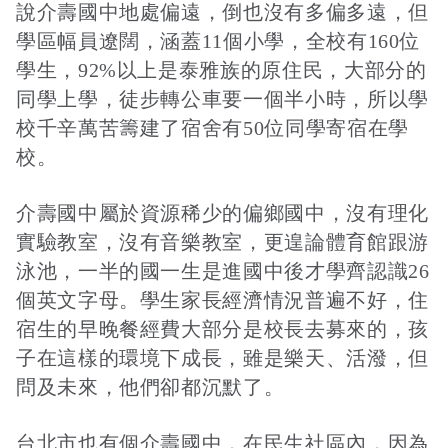
說介壽國中地處偏遠，倒也沒有多偏多遠，但
學區幅員遼闊，涵蓋11個小學，全校有160位
學生，92%以上是泰雅族的原住民，大部分的
接受及支付捐補助名冊
鐵道交通
同學上學，徒步轉公車要一個半小時，所以學
校千辛萬苦籌建了宿舍有50位同學寄宿在學
工作計畫及經費預算
鐵道立體化
校。
介壽國中屬於資源稀少的偏鄉國中，沒有理化
誠信經營規範
捷運
實驗教室，沒有音樂教室，更遑論體育館跟游
泳池，一半的國一生是進國中後才學齊認識26
個英文字母。學生家長經濟情況普遍不好，住
宿生的早晚餐經費大部分是校長去募來的，孩
子在這樣的環境下成長，雖是樂天、活潑，但
問及未來，他們卻都沉默了。
台北市也有個介壽國中，在民生社區內，因為