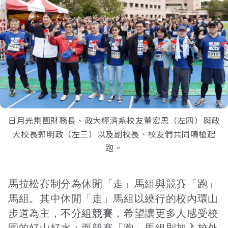
接受及支付捐補助名冊
鐵道交通
工作計畫及經費預算
鐵道立體化
誠信經營規範
捷運
日月光集團財務長、政大經濟系校友董宏思（左四）與政
大校長郭明政（左三）以及副校長、校友們共同鳴槍起
跑。
馬拉松賽制分為休閒「走」馬組與競賽「跑」
馬組。其中休閒「走」馬組以繞行的校內環山
步道為主，不分組競賽，希望讓更多人感受校
園的好山好水；而競賽「跑」馬組則加入校外