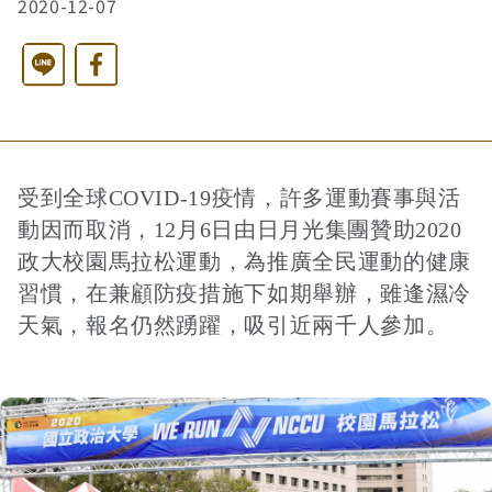
2020-12-07
西洋藝術奇幻之旅第二季
藝文活動
長者照護
日月同輝
最新消息
Line
Facebook
全球華文學生文學獎-永續日月特別獎
慈善同樂會
農田水利
最新動態
關於我們
受到全球COVID-19疫情，許多運動賽事與活
港灣建設
關於我們
文章搜尋
動因而取消，12月6日由日月光集團贊助2020
政大校園馬拉松運動，為推廣全民運動的健康
習慣，在兼顧防疫措施下如期舉辦，雖逢濕冷
火力電能
捐助章程
天氣，報名仍然踴躍，吸引近兩千人參加。
水力電能
成果年報
工作報告及財務報表
公共給水