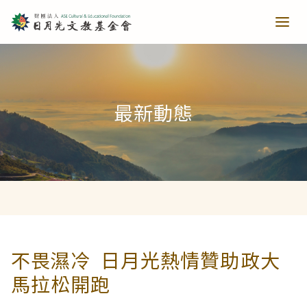
青少培育
最新動態
助力培育
教育推廣
當主播遇上古人第一季
樂讀種書
藝文扎根
當主播遇上古人第二季
日月光音樂季
清寒獎助
長者關懷
不畏濕冷 日月光熱情贊助政大
馬拉松開跑
西洋藝術奇幻之旅第一季
藝文散策
樂齡樂學
公共建設