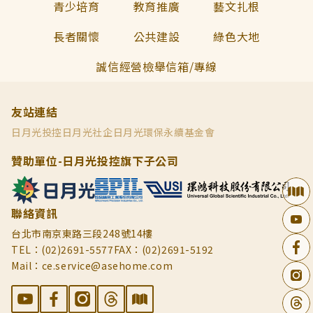
青少培育
教育推廣
藝文扎根
長者關懷
公共建設
綠色大地
誠信經營檢舉信箱/專線
友站連結
日月光投控
日月光社企
日月光環保永續基金會
贊助單位-日月光投控旗下子公司
聯絡資訊
台北市南京東路三段248號14樓
TEL：(02)2691-5577
FAX：(02)2691-5192
Mail：ce.service@asehome.com