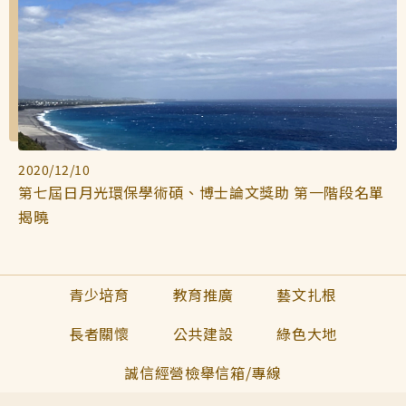
2020/12/10
第七屆日月光環保學術碩、博士論文獎助 第一階段名單
揭曉
青少培育
教育推廣
藝文扎根
長者關懷
公共建設
綠色大地
誠信經營檢舉信箱/專線