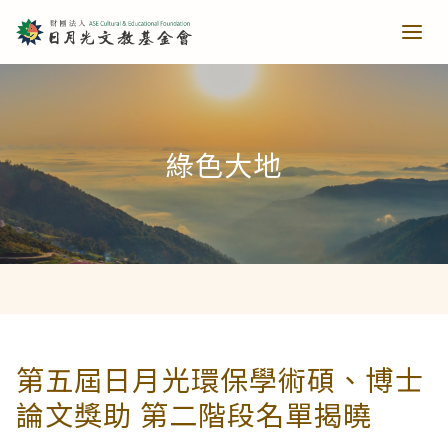
青少培育
綠色大地
助力培育
教育推廣
當主播遇上古人第一季
樂讀種書
藝文扎根
當主播遇上古人第二季
日月光音樂季
清寒獎助
長者關懷
第五屆日月光環保學術碩、博士
論文獎助 第二階段名單揭曉
西洋藝術奇幻之旅第一季
藝文散策
樂齡樂學
公共建設