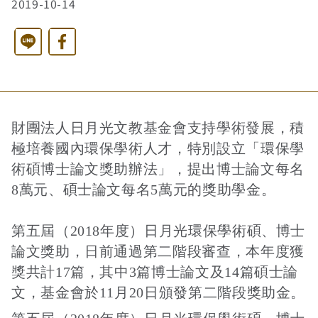
2019-10-14
西洋藝術奇幻之旅第二季
藝文活動
長者照護
日月同輝
最新消息
Line
Facebook
全球華文學生文學獎-永續日月特別獎
慈善同樂會
農田水利
最新動態
關於我們
財團法人日月光文教基金會支持學術發展，積
港灣建設
關於我們
文章搜尋
極培養國內環保學術人才，特別設立「環保學
術碩博士論文獎助辦法」，提出博士論文每名
8萬元、碩士論文每名5萬元的獎助學金。
火力電能
捐助章程
第五屆（2018年度）日月光環保學術碩、博士
論文獎助，日前通過第二階段審查，本年度獲
水力電能
成果年報
獎共計17篇，其中3篇博士論文及14篇碩士論
文，基金會於11月20日頒發第二階段獎助金。
工作報告及財務報表
公共給水