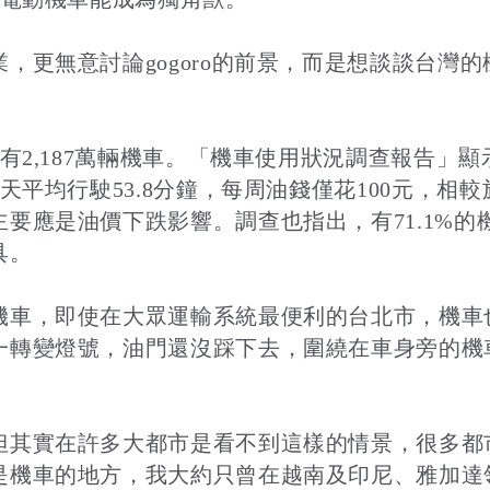
，更無意討論gogoro的前景，而是想談談台灣
灣有2,187萬輛機車。「機車使用狀況調查報告」
天平均行駛53.8分鐘，每周油錢僅花100元，相
要應是油價下跌影響。調查也指出，有71.1%
具。
機車，即使在大眾運輸系統最便利的台北市，機車
一轉變燈號，油門還沒踩下去，圍繞在車身旁的機
但其實在許多大都市是看不到這樣的情景，很多都
是機車的地方，我大約只曾在越南及印尼、雅加達