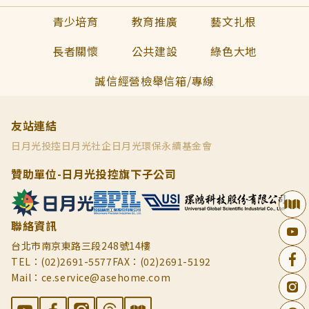
青少培育
教育推廣
藝文扎根
長者關懷
公共建設
綠色大地
誠信經營檢舉信箱/專線
友站連結
日月光投控
日月光社企
日月光環保永續基金會
贊助單位-日月光投控旗下子公司
聯絡資訊
台北市南京東路三段248號14樓
TEL：(02)2691-5577
FAX：(02)2691-5192
Mail：ce.service@asehome.com