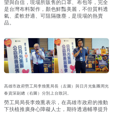
望與自信，現場所販售的口罩、布包等，完全
是台灣布料製作，顏色鮮豔美麗，不但質料透
氣、柔軟舒適、可阻隔微塵，是現場的熱賣
品。
高雄市政府勞工局李煥熏局長（左圖）與日月光集團周光
春資深副總（右圖）分別上台致詞。
勞工局局長李煥熏表示，在高雄市政府的推動
下扶植推廣身心障礙人士，期待透過輔導提升