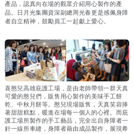
產品，認真向在場的觀眾介紹用心製作的產
品。日月光集團資深副總周光春更是感佩身障
者自立精神，鼓勵員工一起獻上愛心。
喜憨兒高雄庇護工場，是由老師帶領一群天真
可愛的憨兒們，販售用心製作的美味手工餅
乾、中秋月餅等。憨兒現場販售，天真笑容捧
著甜甜糕點，暖進在場每一個人的心裡。而庇
護工場所製作的手工藝品，完全出自身障者一
針一線所車縫，身障者藉由成品製作，展現希