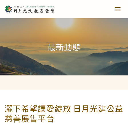
青少培育
最新動態
助力培育
教育推廣
當主播遇上古人第一季
樂讀種書
藝文扎根
當主播遇上古人第二季
日月光音樂季
清寒獎助
長者關懷
灑下希望讓愛綻放 日月光建公益
慈善展售平台
西洋藝術奇幻之旅第一季
藝文散策
樂齡樂學
公共建設