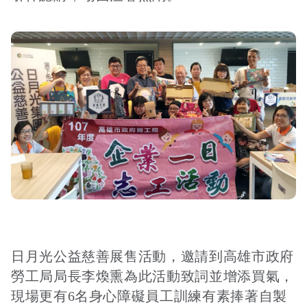
接受及支付捐補助名冊
鐵道交通
工作計畫及經費預算
鐵道立體化
誠信經營規範
捷運
日月光公益慈善展售活動，邀請到高雄市政府
勞工局局長李煥熏為此活動致詞並增添買氣，
現場更有6名身心障礙員工訓練有素捧著自製