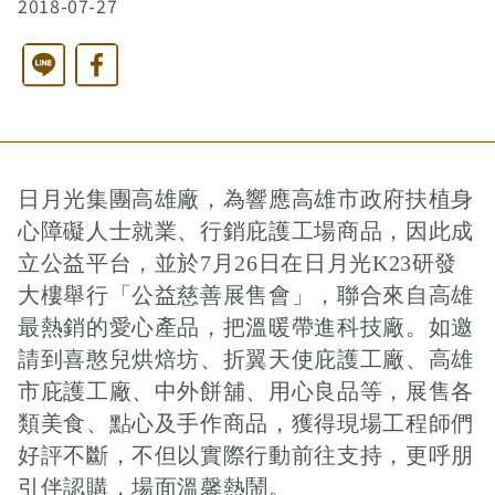
2018-07-27
西洋藝術奇幻之旅第二季
藝文活動
長者照護
日月同輝
最新消息
Line
Facebook
全球華文學生文學獎-永續日月特別獎
慈善同樂會
農田水利
最新動態
關於我們
日月光集團高雄廠，為響應高雄市政府扶植身
港灣建設
關於我們
文章搜尋
心障礙人士就業、行銷庇護工場商品，因此成
立公益平台，並於7月26日在日月光K23研發
大樓舉行「公益慈善展售會」，聯合來自高雄
火力電能
捐助章程
最熱銷的愛心產品，把溫暖帶進科技廠。如邀
請到喜憨兒烘焙坊、折翼天使庇護工廠、高雄
市庇護工廠、中外餅舖、用心良品等，展售各
水力電能
成果年報
類美食、點心及手作商品，獲得現場工程師們
好評不斷，不但以實際行動前往支持，更呼朋
引伴認購，場面溫馨熱鬧。
工作報告及財務報表
公共給水