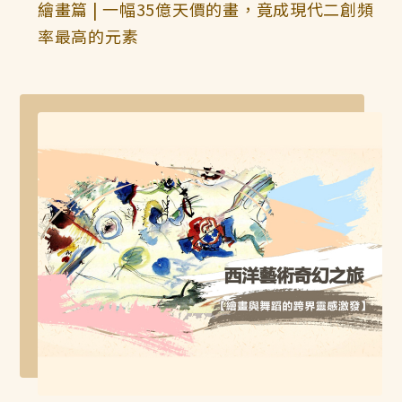
繪畫篇 | 一幅35億天價的畫，竟成現代二創頻
率最高的元素