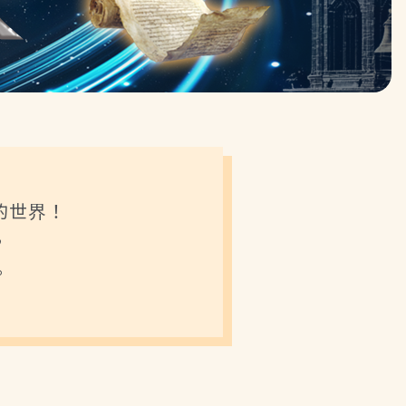
的世界！
，
。