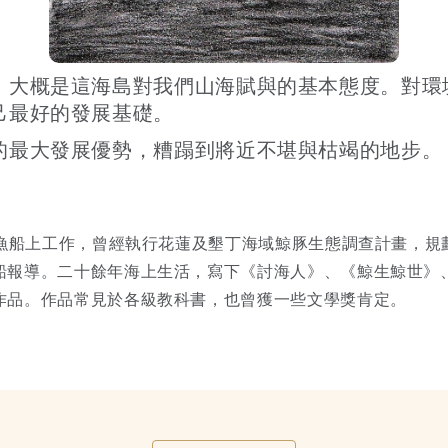
，大概是這海島對我們山海賦與的基本態度。對環
己最好的發展基礎。
的最大發展優勢，糟蹋到將近不堪與枯竭的地步。
海漁船上工作，曾經執行花蓮及墾丁海域鯨豚生態調查計畫，
船報導。二十餘年海上生活，寫下《討海人》、《鯨生鯨世》
作品。作品常見於各級教科書，也曾獲一些文學獎肯定。