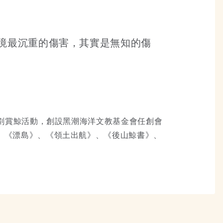
境最沉重的傷害，其實是無知的傷
規劃賞鯨活動，創設黑潮海洋文教基金會任創會
、《漂島》、《領土出航》、《後山鯨書》、