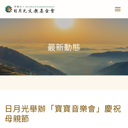
青少培育
最新動態
助力培育
教育推廣
當主播遇上古人第一季
樂讀種書
藝文扎根
當主播遇上古人第二季
日月光音樂季
清寒獎助
長者關懷
日月光舉辦「寶寶音樂會」慶祝
母親節
西洋藝術奇幻之旅第一季
藝文散策
樂齡樂學
公共建設