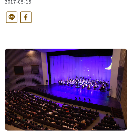
2017-05-15
西洋藝術奇幻之旅第二季
藝文活動
長者照護
日月同輝
最新消息
Line
Facebook
全球華文學生文學獎-永續日月特別獎
慈善同樂會
農田水利
最新動態
關於我們
港灣建設
關於我們
文章搜尋
火力電能
捐助章程
水力電能
成果年報
工作報告及財務報表
公共給水