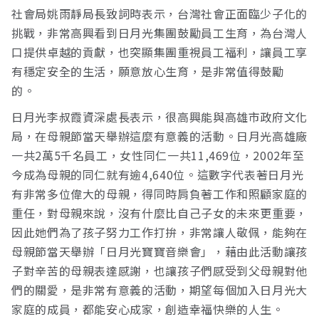
社會局姚雨靜局長致詞時表示，台灣社會正面臨少子化的
挑戰，非常高興看到日月光集團鼓勵員工生育，為台灣人
口提供卓越的貢獻，也突顯集團重視員工福利，讓員工享
有穩定安全的生活，願意放心生育，是非常值得鼓勵
的。
日月光李叔霞資深處長表示，很高興能與高雄市政府文化
局，在母親節當天舉辦這麼有意義的活動。日月光高雄廠
一共2萬5千名員工，女性同仁一共11,469位，2002年至
今成為母親的同仁就有逾4,640位。這數字代表著日月光
有非常多位偉大的母親，得同時肩負著工作和照顧家庭的
重任，對母親來說，沒有什麼比自己子女的未來更重要，
因此她們為了孩子努力工作打拚，非常讓人敬佩，能夠在
母親節當天舉辦「日月光寶寶音樂會」，藉由此活動讓孩
子對辛苦的母親表達感謝，也讓孩子們感受到父母親對他
們的關愛，是非常有意義的活動，期望每個加入日月光大
家庭的成員，都能安心成家，創造幸福快樂的人生。