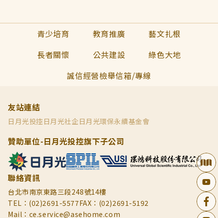
青少培育
教育推廣
藝文扎根
長者關懷
公共建設
綠色大地
誠信經營檢舉信箱/專線
友站連結
日月光投控
日月光社企
日月光環保永續基金會
贊助單位-日月光投控旗下子公司
聯絡資訊
台北市南京東路三段248號14樓
TEL：(02)2691-5577
FAX：(02)2691-5192
Mail：ce.service@asehome.com