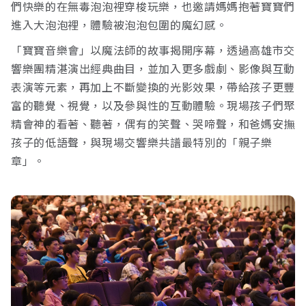
們快樂的在無毒泡泡裡穿梭玩樂，也邀請媽媽抱著寶寶們
進入大泡泡裡，體驗被泡泡包圍的魔幻感。
「寶寶音樂會」以魔法師的故事揭開序幕，透過高雄市交
響樂團精湛演出經典曲目，並加入更多戲劇、影像與互動
表演等元素，再加上不斷變換的光影效果，帶給孩子更豐
富的聽覺、視覺，以及參與性的互動體驗。現場孩子們聚
精會神的看著、聽著，偶有的笑聲、哭啼聲，和爸媽安撫
孩子的低語聲，與現場交響樂共譜最特別的「親子樂
章」。