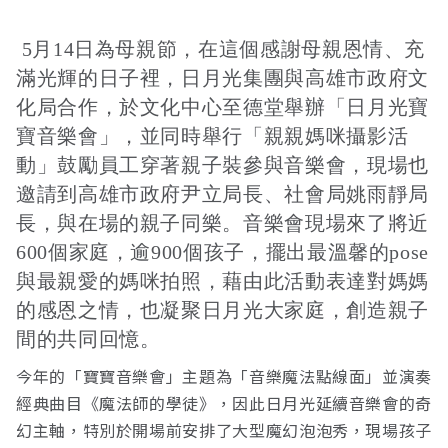
5月14日為母親節，在這個感謝母親恩情、充
接受及支付捐補助名冊
鐵道交通
滿光輝的日子裡，日月光集團與高雄市政府文
化局合作，於文化中心至德堂舉辦「日月光寶
寶音樂會」，並同時舉行「親親媽咪攝影活
工作計畫及經費預算
鐵道立體化
動」鼓勵員工穿著親子裝參與音樂會，現場也
邀請到高雄市政府尹立局長、社會局姚雨靜局
長，與在場的親子同樂。音樂會現場來了將近
誠信經營規範
捷運
600個家庭，逾900個孩子，擺出最溫馨的pose
與最親愛的媽咪拍照，藉由此活動表達對媽媽
的感恩之情，也凝聚日月光大家庭，創造親子
間的共同回憶。
今年的「寶寶音樂會」主題為「音樂魔法點線面」並演奏
經典曲目《魔法師的學徒》，因此日月光延續音樂會的奇
幻主軸，特別於開場前安排了大型魔幻泡泡秀，現場孩子