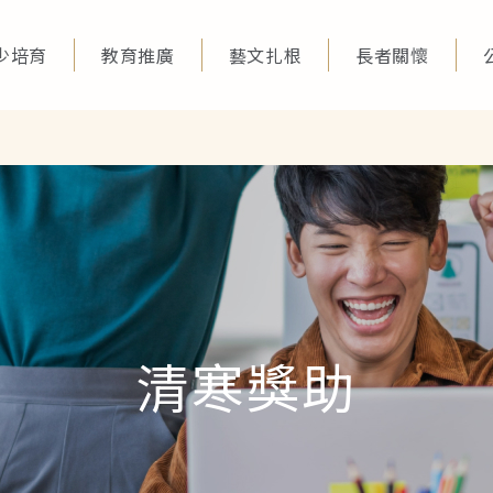
少培育
教育推廣
藝文扎根
長者關懷
清寒獎助