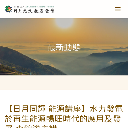
青少培育
最新動態
助力培育
教育推廣
當主播遇上古人第一季
樂讀種書
藝文扎根
當主播遇上古人第二季
日月光音樂季
清寒獎助
長者關懷
【日月同輝 能源講座】水力發電
於再生能源暢旺時代的應用及發
西洋藝術奇幻之旅第一季
藝文散策
樂齡樂學
公共建設