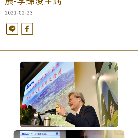
展-李錦浚主講
2021-02-23
西洋藝術奇幻之旅第二季
藝文活動
長者照護
日月同輝
最新消息
Line
Facebook
全球華文學生文學獎-永續日月特別獎
慈善同樂會
農田水利
最新動態
關於我們
港灣建設
關於我們
文章搜尋
火力電能
捐助章程
水力電能
成果年報
工作報告及財務報表
公共給水