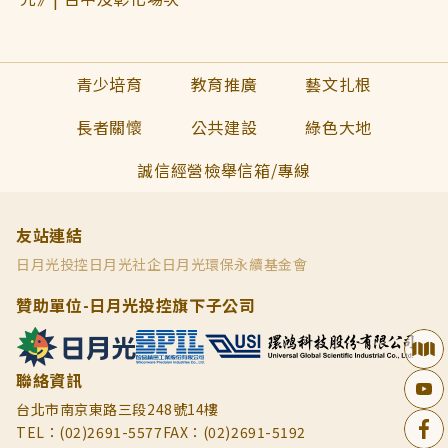
青少培育
教育推廣
藝文扎根
長者關懷
公共建設
綠色大地
誠信經營檢舉信箱/專線
友站連結
日月光投控
日月光社企
日月光環保永續基金會
贊助單位-日月光投控旗下子公司
聯絡資訊
台北市南京東路三段248號14樓
TEL：(02)2691-5577
FAX：(02)2691-5192