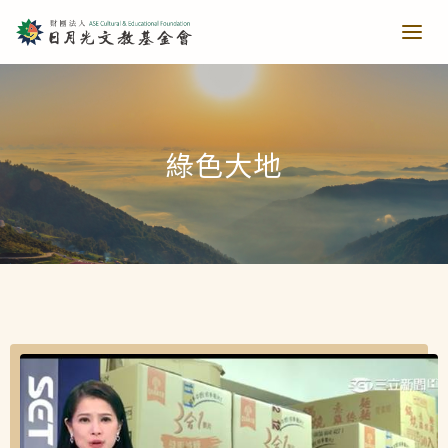
青少培育
綠色大地
助力培育
教育推廣
當主播遇上古人第一季
樂讀種書
藝文扎根
當主播遇上古人第二季
日月光音樂季
清寒獎助
長者關懷
西洋藝術奇幻之旅第一季
藝文散策
樂齡樂學
公共建設