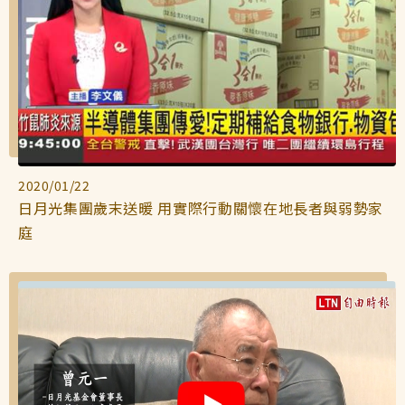
西洋藝術奇幻之旅第二季
藝文活動
長者照護
日月同輝
最新消息
全球華文學生文學獎-永續日月特別獎
慈善同樂會
農田水利
最新動態
關於我們
2020/01/22
港灣建設
關於我們
文章搜尋
日月光集團歲末送暖 用實際行動關懷在地長者與弱勢家
庭
火力電能
捐助章程
水力電能
成果年報
工作報告及財務報表
公共給水