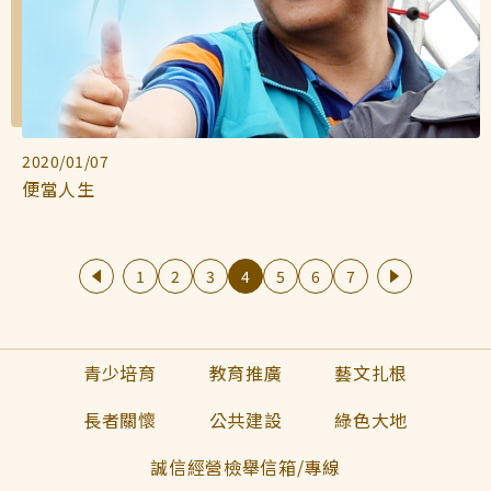
2020/01/07
便當人生
1
2
3
4
5
6
7
青少培育
教育推廣
藝文扎根
長者關懷
公共建設
綠色大地
誠信經營檢舉信箱/專線