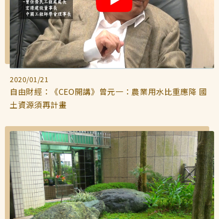
接受及支付捐補助名冊
鐵道交通
工作計畫及經費預算
鐵道立體化
2020/01/21
自由財經：《CEO開講》曾元一：農業用水比重應降 國
土資源須再計畫
誠信經營規範
捷運