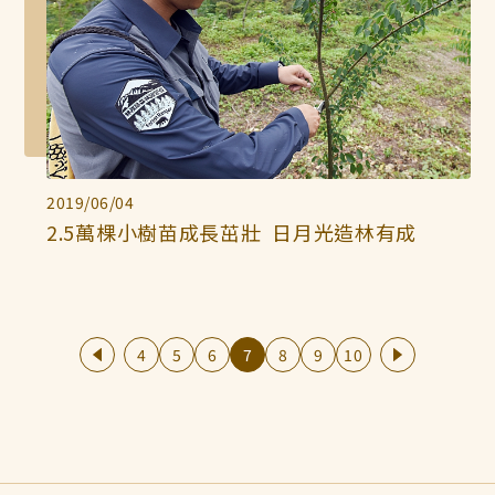
2019/06/04
2.5萬棵小樹苗成長茁壯 日月光造林有成
4
5
6
7
8
9
10