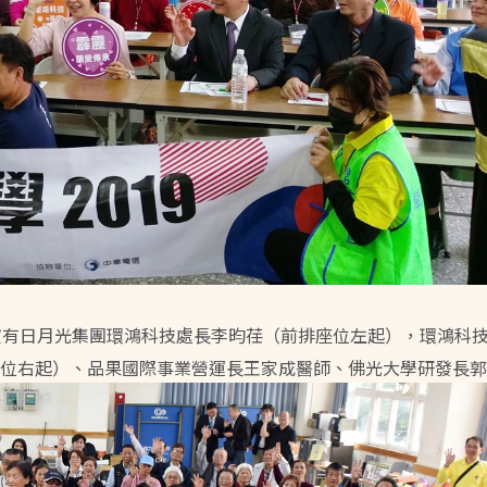
賓有日月光集團環鴻科技處長李昀荏（前排座位左起），環鴻科
位右起）、品果國際事業營運長王家成醫師、佛光大學研發長郭