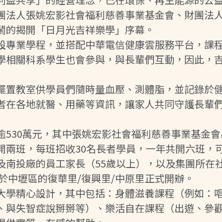
團法人張姚宏影社會福利慈善事業基金會、財團法
鬧的揭開「日月光吉祥樂學」序幕。
設專業學程，並搭配中華電信健康雲服務平台，課
學相關科系學生也會參與，與長輩們互動，因此，
擺置教室供學員們隨時量血壓、測體脂，並記錄於
者在各地就醫、用藥等資訊，讓家人共同守護長輩
530萬元，其中張姚宏影社會福利慈善事業基金會出
兩班，每班招收30名長者學員，一年共開六班，可
南投廠的員工家長（55歲以上），以及集團所在社區
於中壢區的復華里/復興里/中原里正式開辦。
大學精心設計，其中包括：身體滋養課程（例如：
、與失智症說掰掰等）、樂活自在課程（出遊、參