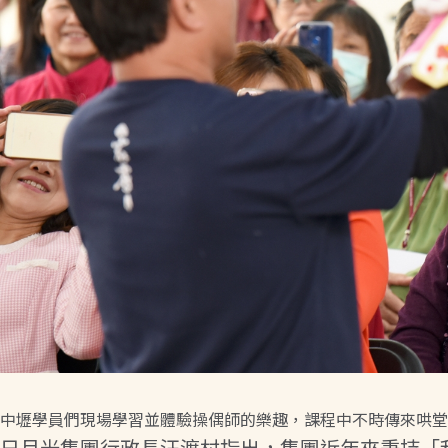
中壢學員們現場學習並體驗操偶師的樂趣，課程中不時傳來哄堂
日月光集團行政長汪渡村指出，集團近年來秉持「