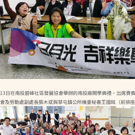
13日在南投碧峰社區發展協會舉辦的南投廠開學典禮，出席貴
會及勞動處副處長張木斌與草屯鎮公所機要秘書王國鉉（前排座