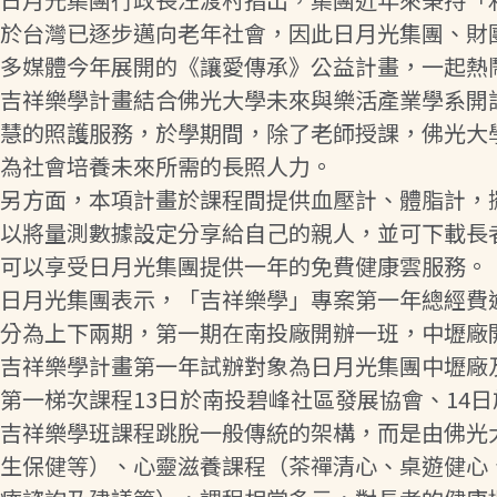
於台灣已逐步邁向老年社會，因此日月光集團、財
多媒體今年展開的《讓愛傳承》公益計畫，一起熱
吉祥樂學計畫結合佛光大學未來與樂活產業學系開
慧的照護服務，於學期間，除了老師授課，佛光大
為社會培養未來所需的長照人力。
另方面，本項計畫於課程間提供血壓計、體脂計，
以將量測數據設定分享給自己的親人，並可下載長
可以享受日月光集團提供一年的免費健康雲服務。
日月光集團表示，「吉祥樂學」專案第一年總經費逾
分為上下兩期，第一期在南投廠開辦一班，中壢廠開
吉祥樂學計畫第一年試辦對象為日月光集團中壢廠及
第一梯次課程13日於南投碧峰社區發展協會、14日
吉祥樂學班課程跳脫一般傳統的架構，而是由佛光
生保健等）、心靈滋養課程（茶禪清心、桌遊健心