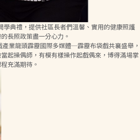
行開學典禮，提供社區長者們溫馨、實用的健康照護
府的長照政策盡一分心力。
戲產業龍頭霹靂國際多媒體─霹靂布袋戲共襄盛舉，
驗當起操偶師，有模有樣操作起戲偶來，博得滿場掌
課程充滿期待。