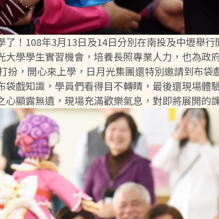
了！108年3月13日及14日分別在南投及中壢舉
光大學學生實習機會，培養長照專業人力，也為政
裝打扮，開心來上學，日月光集團還特別邀請到布袋
布袋戲知識，學員們看得目不轉睛，最後還現場體
之心顯露無遺，現場充滿歡樂氣息，對即將展開的