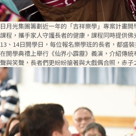
日月光集團籌劃近一年的「吉祥樂學」專案計畫開學
課程，攜手家人守護長者的健康，課程同時提供佛
13、14日開學日，每位報名樂學班的長者，都盛
在開學典禮上舉行《仙界小霹靂》義演，介紹傳統
聲與笑聲，長者們更紛紛搶著與大戲偶合照，赤子