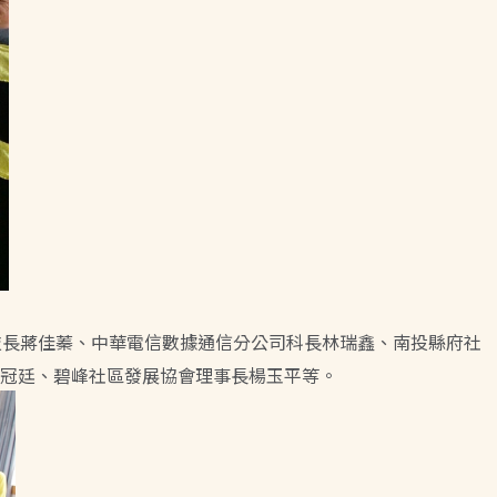
技長蔣佳蓁、中華電信數據通信分公司科長林瑞鑫、南投縣府社
冠廷、碧峰社區發展協會理事長楊玉平等。