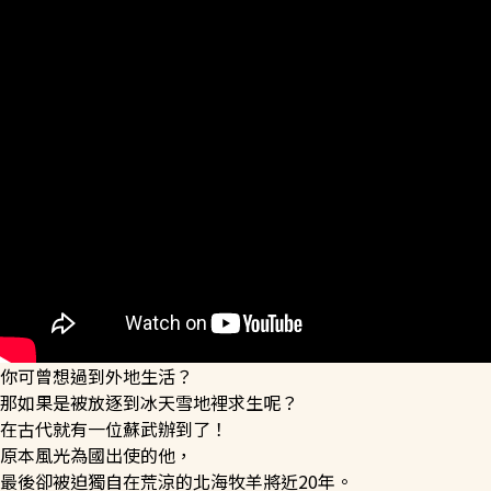
西洋藝術奇幻之旅第二季
藝文活動
長者照護
日月同輝
最新消息
全球華文學生文學獎-永續日月特別獎
慈善同樂會
農田水利
最新動態
關於我們
港灣建設
關於我們
文章搜尋
火力電能
捐助章程
你可曾想過到外地生活？
水力電能
成果年報
那如果是被放逐到冰天雪地裡求生呢？
在古代就有一位蘇武辦到了！
原本風光為國出使的他，
最後卻被迫獨自在荒涼的北海牧羊將近20年。
工作報告及財務報表
公共給水