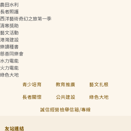
農田水利
長者照護
西洋藝術奇幻之旅第一季
清寒獎助
藝文活動
港灣建設
樂讀種書
慈善同樂會
水力電能
火力電能
綠色大地
青少培育
教育推廣
藝文扎根
長者關懷
公共建設
綠色大地
誠信經營檢舉信箱/專線
友站連結