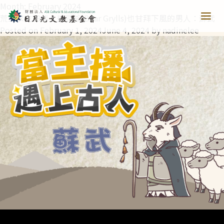
Month:
February 2024
荒野求生19年！連貝爺(Bear Grylls)也甘拜下風的男人：蘇武
Posted on
February 1, 2024
June 4, 2024
by
nadinelee
青少培育
助力培育
教育推廣
當主播遇上古人第一季
樂讀種書
藝文扎根
當主播遇上古人第二季
日月光音樂季
清寒獎助
長者關懷
西洋藝術奇幻之旅第一季
藝文散策
樂齡樂學
公共建設