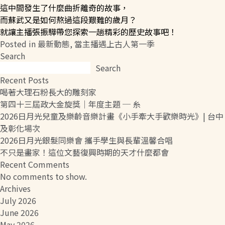
這中間發生了什麼曲折離奇的故事，
而蘇武又是如何熬過這段艱難的歲月？
就讓主播張振驊帶您探索一趟精彩的歷史故事吧！
接受及支付捐補助名冊
鐵道交通
Posted in
最新動態
,
當主播遇上古人第一季
Search
Search
工作計畫及經費預算
鐵道立體化
Recent Posts
喝著大理石粉長大的雕刻家
第四十三屆政大金旋獎｜年度主題 ─ 糸
2026日月光兒童及樂齡音樂計畫《小手牽大手歡樂時光》| 台中
誠信經營規範
捷運
及彰化場次
2026日月光銀髮同樂會 攜手學生與長輩溫馨合唱
不只是畫家！這位文藝復興時期的天才什麼都會
Recent Comments
No comments to show.
Archives
July 2026
June 2026
May 2026